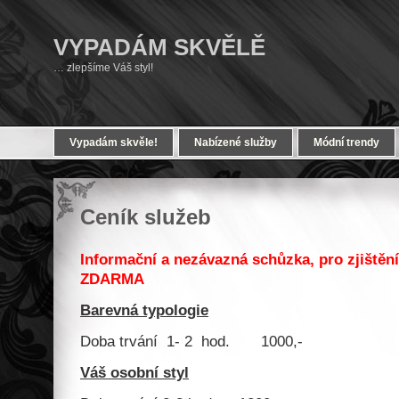
VYPADÁM SKVĚLĚ
… zlepšíme Váš styl!
Vypadám skvěle!
Nabízené služby
Módní trendy
Ceník služeb
Informační a nezávazná schůzka, pro zjištění
ZDARMA
Barevná typologie
Doba trvání 1- 2 hod. 1000,-
Váš osobní styl