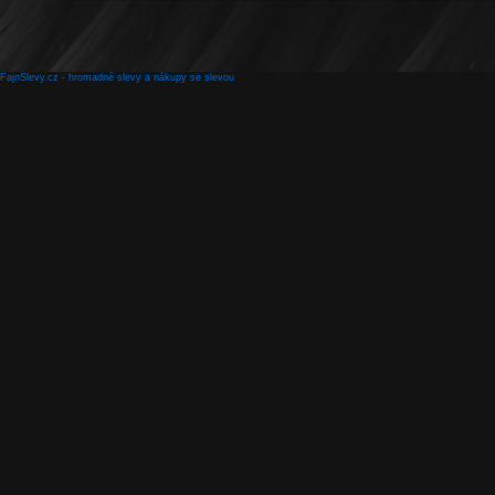
FajnSlevy.cz - hromadné slevy a nákupy se slevou